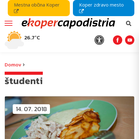
Mestna občina Koper
Koper zdravo mesto
26.7°C
›
Domov
študenti
14. 07. 2018