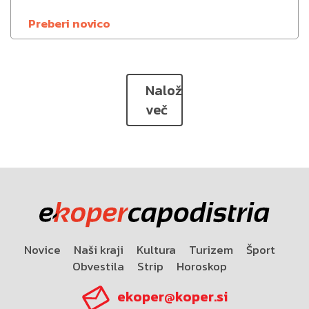
Preberi novico
Naloži
več
Novice
Naši kraji
Kultura
Turizem
Šport
Obvestila
Strip
Horoskop
ekoper@koper.si