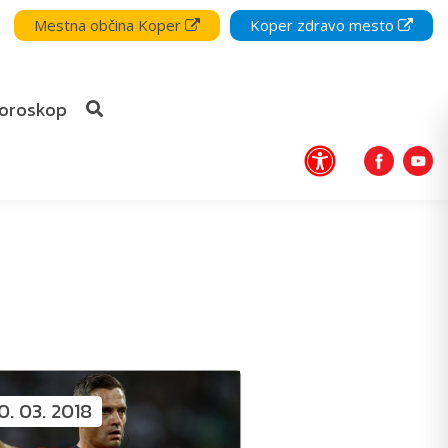
Mestna občina Koper
Koper zdravo mesto
oroskop
0. 03. 2018