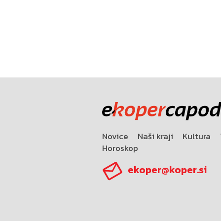
Novice
Naši kraji
Kultura
Horoskop
ekoper@koper.si