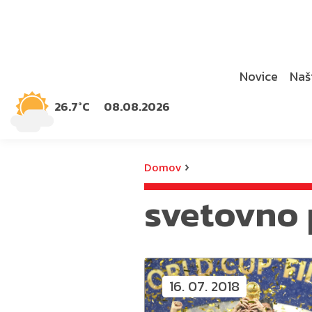
Novice
Naši
26.7°C
08.08.2026
›
Domov
svetovno 
16. 07. 2018