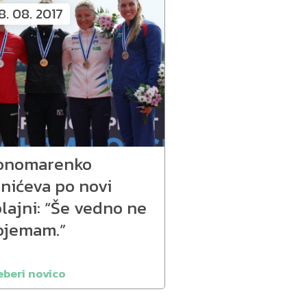
8. 08. 2017
onomarenko
anićeva po novi
lajni: “Še vedno ne
ojemam.”
eberi novico