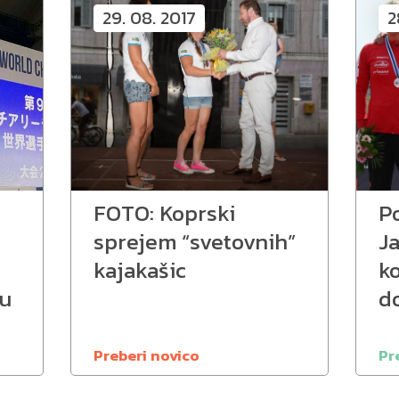
29. 08. 2017
2
FOTO: Koprski
P
sprejem “svetovnih”
J
kajakašic
ko
tu
d
Preberi novico
Pr