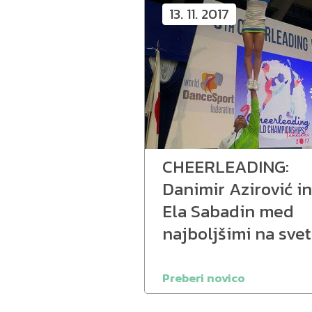
13. 11. 2017
CHEERLEADING:
Danimir Azirović in
Ela Sabadin med
najboljšimi na sve
Preberi novico