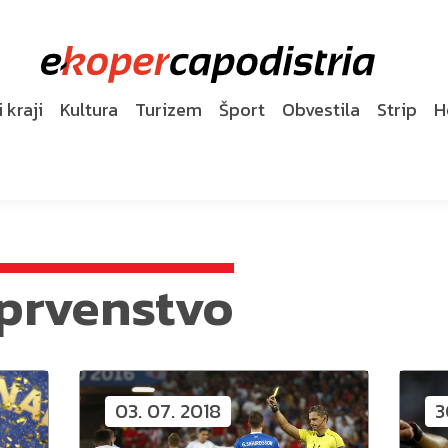
 kraji
Kultura
Turizem
Šport
Obvestila
Strip
H
prvenstvo
03. 07. 2018
3