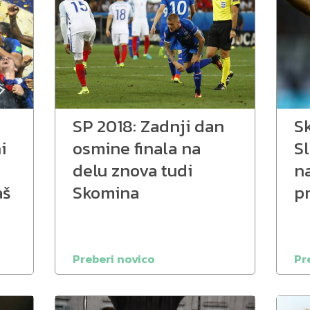
SP 2018: Zadnji dan
S
i
osmine finala na
Sl
delu znova tudi
n
aš
Skomina
p
Preberi novico
Pr