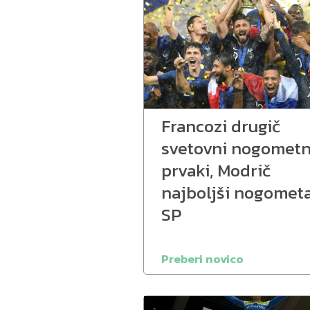
Francozi drugič
svetovni nogometn
prvaki, Modrič
najboljši nogomet
SP
Preberi novico