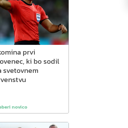
komina prvi
ovenec, ki bo sodil
a svetovnem
rvenstvu
eberi novico