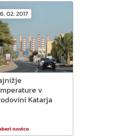
6. 02. 2017
ajnižje
emperature v
odovini Katarja
eberi novico