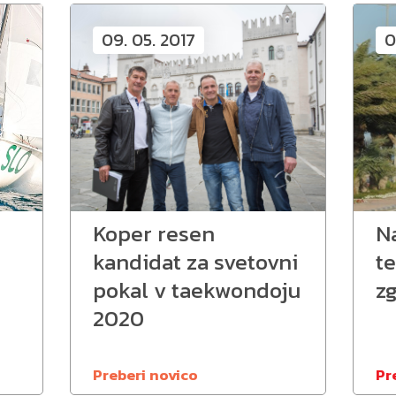
09. 05. 2017
0
Koper resen
N
kandidat za svetovni
t
pokal v taekwondoju
zg
2020
Preberi novico
Pr