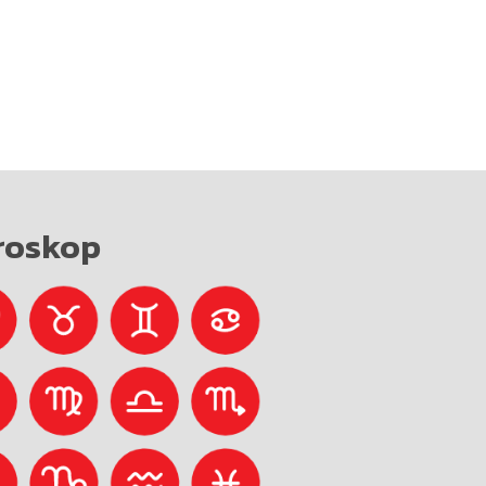
roskop