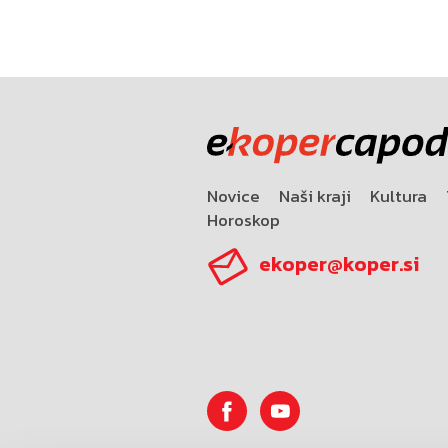
Novice
Naši kraji
Kultura
Horoskop
ekoper@koper.si