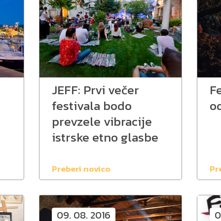
JEFF: Prvi večer
Fe
festivala bodo
od
prevzele vibracije
istrske etno glasbe
Preberi novico
Pr
09. 08. 2016
0