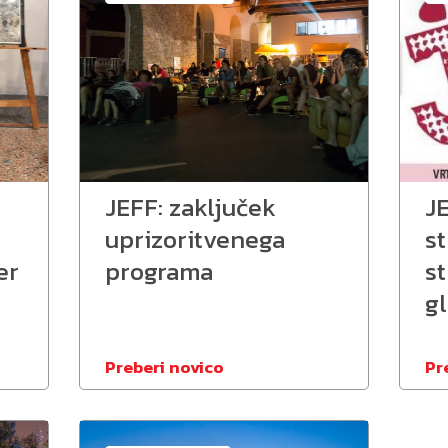
JEFF: zaključek
JE
uprizoritvenega
st
er
programa
st
g
Preberi novico
Pr