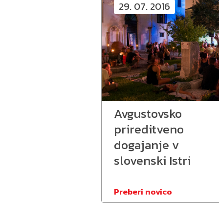
29. 07. 2016
Avgustovsko
prireditveno
dogajanje v
slovenski Istri
Preberi novico