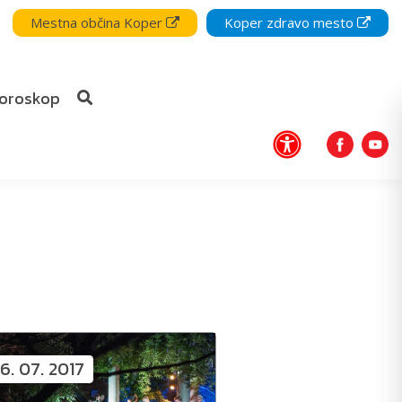
Mestna občina Koper
Koper zdravo mesto
oroskop
6. 07. 2017