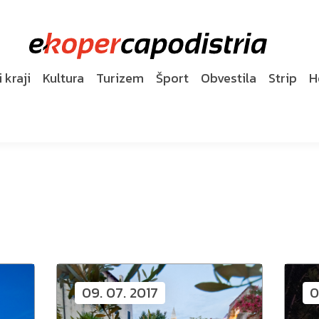
 kraji
Kultura
Turizem
Šport
Obvestila
Strip
H
09. 07. 2017
0