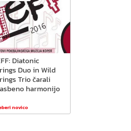
FF: Diatonic
rings Duo in Wild
rings Trio čarali
lasbeno harmonijo
eberi novico