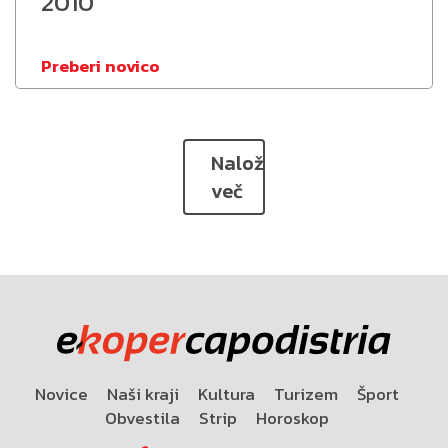
2010
Preberi novico
Naloži
več
Novice
Naši kraji
Kultura
Turizem
Šport
Obvestila
Strip
Horoskop