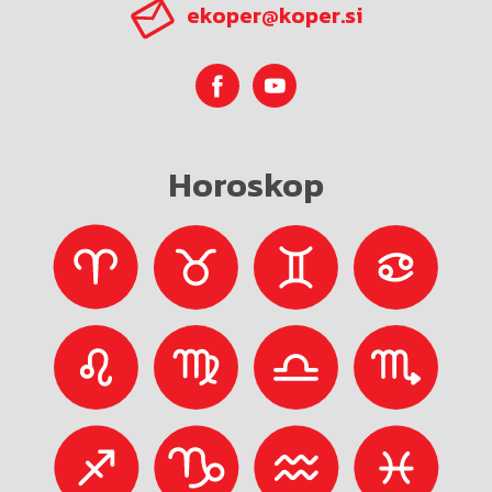
ekoper@koper.si
Horoskop