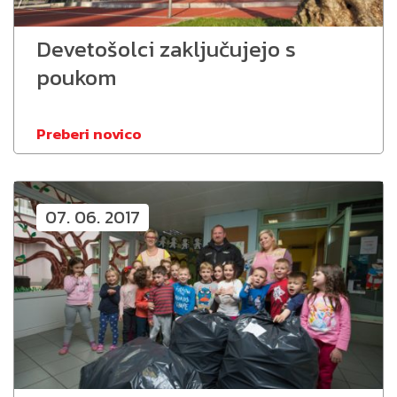
Devetošolci zaključujejo s
poukom
Preberi novico
07. 06. 2017